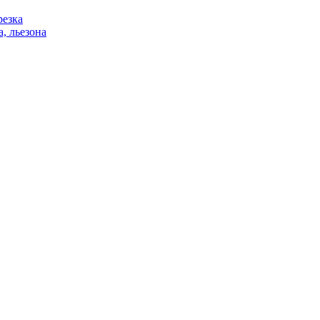
резка
, льезона