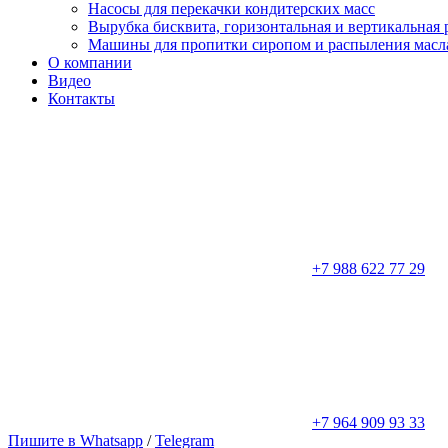
Насосы для перекачки кондитерских масс
Вырубка бисквита, горизонтальная и вертикальная 
Машины для пропитки сиропом и распыления масла
О компании
Видео
Контакты
+7 988 622 77 29
+7 964 909 93 33
Пишите в Whatsapp
/
Telegram