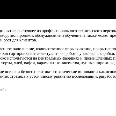
 предприятие, состоящее из профессионального технического пер
зводство, продажи, обслуживание и обучение, а также может пр
й рост для клиентов.
нное наполнение, количественное впрыскивание, покрытие повер
ская сортировка интеллектуального робота, упаковка в коробки,
око используются на центральных фабриках и промышленных пи
 торты, хлеб, вафли, карамельные лакомства, лунные пирожные, ш
де всего» и бизнес-политики «технические инновации как основ
ание, стремясь к устойчивому развитию исследований, разрабо
anhe