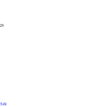
29
y.ru