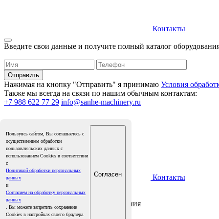
Контакты
Введите свои данные и получите полный каталог оборудования
Нажимая на кнопку "Отправить" я принимаю
Условия обработ
Также мы всегда на связи по нашим обычным контактам:
+7 988 622 77 29
info@sanhe-machinery.ru
Пользуясь сайтом, Вы соглашаетесь с
осуществлением обработки
пользовательских данных с
использованием Cookies в соответствии
с
Политикой обработки персональных
Согласен
Контакты
данных
и
Согласием на обработку персональных
данных
Получите полный каталог оборудования
. Вы можете запретить сохранение
На русском языке
Cookies в настройках своего браузера.