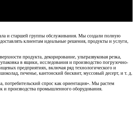
сонала и старшей группы обслуживания. Мы создали полную
едоставлять клиентам идеальные решения, продукты и услуги,
хности продукта, декорирование, ультразвуковая резка,
 упаковка в ящики, исследования и производство погрузочно-
щевых предприятиях, включая ряд технологического и
околад, печенье, кантонский бисквит, муссовый десерт, и т. д.
а, потребительский спрос как ориентация». Мы растем
ток и производства промышленного оборудования.